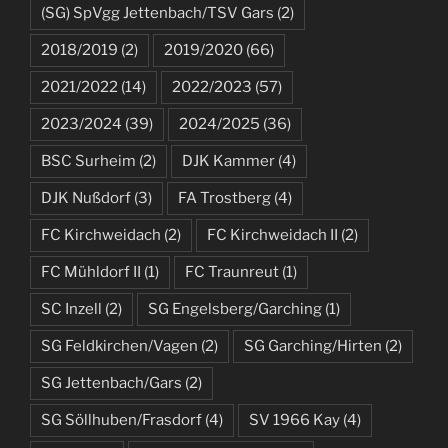
(SG) SpVgg Jettenbach/TSV Gars
(2)
2018/2019
(2)
2019/2020
(66)
2021/2022
(14)
2022/2023
(57)
2023/2024
(39)
2024/2025
(36)
BSC Surheim
(2)
DJK Kammer
(4)
DJK Nußdorf
(3)
FA Trostberg
(4)
FC Kirchweidach
(2)
FC Kirchweidach II
(2)
FC Mühldorf II
(1)
FC Traunreut
(1)
SC Inzell
(2)
SG Engelsberg/Garching
(1)
SG Feldkirchen/Vagen
(2)
SG Garching/Hirten
(2)
SG Jettenbach/Gars
(2)
SG Söllhuben/Frasdorf
(4)
SV 1966 Kay
(4)