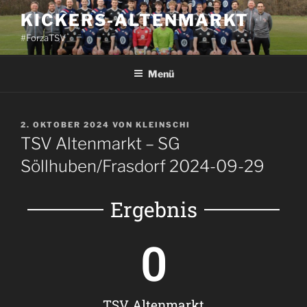
KICKERS-ALTENMARKT
#ForzaTSV
Menü
2. OKTOBER 2024
VON
KLEINSCHI
TSV Altenmarkt – SG
Söllhuben/Frasdorf 2024-09-29
Ergebnis
0
TSV Altenmarkt