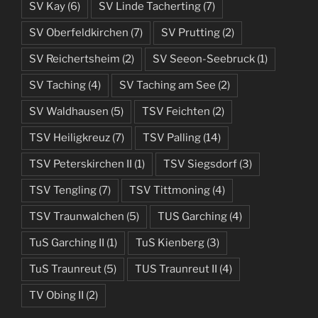
SV Kay
(6)
SV Linde Tacherting
(7)
SV Oberfeldkirchen
(7)
SV Prutting
(2)
SV Reichertsheim
(2)
SV Seeon-Seebruck
(1)
SV Taching
(4)
SV Taching am See
(2)
SV Waldhausen
(5)
TSV Feichten
(2)
TSV Heiligkreuz
(7)
TSV Palling
(14)
TSV Peterskirchen II
(1)
TSV Siegsdorf
(3)
TSV Tengling
(7)
TSV Tittmoning
(4)
TSV Traunwalchen
(5)
TUS Garching
(4)
TuS Garching II
(1)
TuS Kienberg
(3)
TuS Traunreut
(5)
TUS Traunreut II
(4)
TV Obing II
(2)