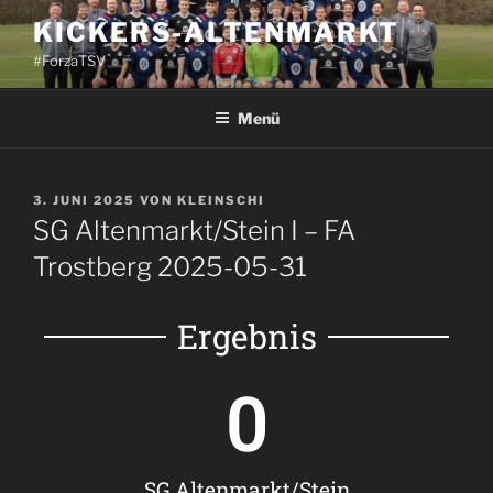
KICKERS-ALTENMARKT
#ForzaTSV
Menü
3. JUNI 2025
VON
KLEINSCHI
SG Altenmarkt/Stein I – FA
Trostberg 2025-05-31
Ergebnis
0
SG Altenmarkt/Stein