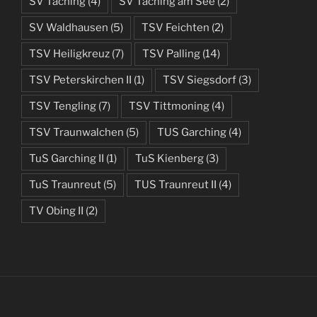
SV Taching
(4)
SV Taching am See
(2)
SV Waldhausen
(5)
TSV Feichten
(2)
TSV Heiligkreuz
(7)
TSV Palling
(14)
TSV Peterskirchen II
(1)
TSV Siegsdorf
(3)
TSV Tengling
(7)
TSV Tittmoning
(4)
TSV Traunwalchen
(5)
TUS Garching
(4)
TuS Garching II
(1)
TuS Kienberg
(3)
TuS Traunreut
(5)
TUS Traunreut II
(4)
TV Obing II
(2)