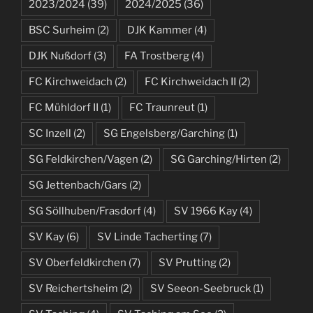
2023/2024
(39)
2024/2025
(36)
BSC Surheim
(2)
DJK Kammer
(4)
DJK Nußdorf
(3)
FA Trostberg
(4)
FC Kirchweidach
(2)
FC Kirchweidach II
(2)
FC Mühldorf II
(1)
FC Traunreut
(1)
SC Inzell
(2)
SG Engelsberg/Garching
(1)
SG Feldkirchen/Vagen
(2)
SG Garching/Hirten
(2)
SG Jettenbach/Gars
(2)
SG Söllhuben/Frasdorf
(4)
SV 1966 Kay
(4)
SV Kay
(6)
SV Linde Tacherting
(7)
SV Oberfeldkirchen
(7)
SV Prutting
(2)
SV Reichertsheim
(2)
SV Seeon-Seebruck
(1)