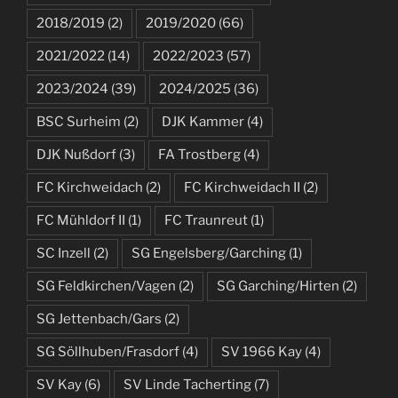
2018/2019
(2)
2019/2020
(66)
2021/2022
(14)
2022/2023
(57)
2023/2024
(39)
2024/2025
(36)
BSC Surheim
(2)
DJK Kammer
(4)
DJK Nußdorf
(3)
FA Trostberg
(4)
FC Kirchweidach
(2)
FC Kirchweidach II
(2)
FC Mühldorf II
(1)
FC Traunreut
(1)
SC Inzell
(2)
SG Engelsberg/Garching
(1)
SG Feldkirchen/Vagen
(2)
SG Garching/Hirten
(2)
SG Jettenbach/Gars
(2)
SG Söllhuben/Frasdorf
(4)
SV 1966 Kay
(4)
SV Kay
(6)
SV Linde Tacherting
(7)