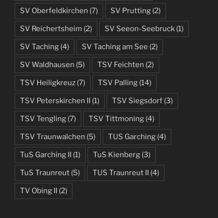
SV Oberfeldkirchen
(7)
SV Prutting
(2)
SV Reichertsheim
(2)
SV Seeon-Seebruck
(1)
SV Taching
(4)
SV Taching am See
(2)
SV Waldhausen
(5)
TSV Feichten
(2)
TSV Heiligkreuz
(7)
TSV Palling
(14)
TSV Peterskirchen II
(1)
TSV Siegsdorf
(3)
TSV Tengling
(7)
TSV Tittmoning
(4)
TSV Traunwalchen
(5)
TUS Garching
(4)
TuS Garching II
(1)
TuS Kienberg
(3)
TuS Traunreut
(5)
TUS Traunreut II
(4)
TV Obing II
(2)