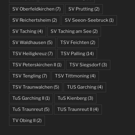
SV Oberfeldkirchen
(7)
SV Prutting
(2)
SV Reichertsheim
(2)
SV Seeon-Seebruck
(1)
SV Taching
(4)
SV Taching am See
(2)
SV Waldhausen
(5)
TSV Feichten
(2)
TSV Heiligkreuz
(7)
TSV Palling
(14)
TSV Peterskirchen II
(1)
TSV Siegsdorf
(3)
TSV Tengling
(7)
TSV Tittmoning
(4)
TSV Traunwalchen
(5)
TUS Garching
(4)
TuS Garching II
(1)
TuS Kienberg
(3)
TuS Traunreut
(5)
TUS Traunreut II
(4)
TV Obing II
(2)