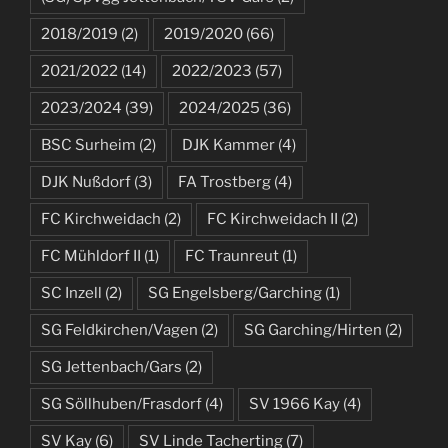
2018/2019
(2)
2019/2020
(66)
2021/2022
(14)
2022/2023
(57)
2023/2024
(39)
2024/2025
(36)
BSC Surheim
(2)
DJK Kammer
(4)
DJK Nußdorf
(3)
FA Trostberg
(4)
FC Kirchweidach
(2)
FC Kirchweidach II
(2)
FC Mühldorf II
(1)
FC Traunreut
(1)
SC Inzell
(2)
SG Engelsberg/Garching
(1)
SG Feldkirchen/Vagen
(2)
SG Garching/Hirten
(2)
SG Jettenbach/Gars
(2)
SG Söllhuben/Frasdorf
(4)
SV 1966 Kay
(4)
SV Kay
(6)
SV Linde Tacherting
(7)