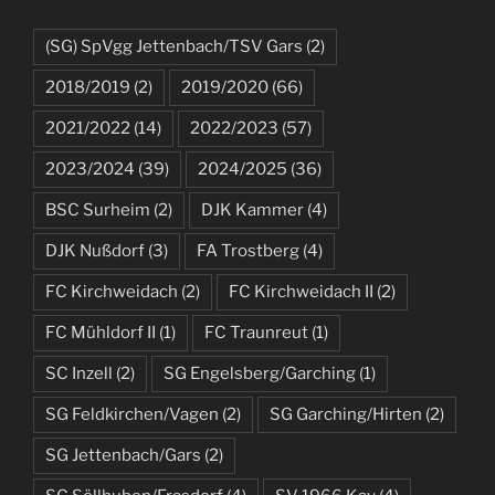
(SG) SpVgg Jettenbach/TSV Gars
(2)
2018/2019
(2)
2019/2020
(66)
2021/2022
(14)
2022/2023
(57)
2023/2024
(39)
2024/2025
(36)
BSC Surheim
(2)
DJK Kammer
(4)
DJK Nußdorf
(3)
FA Trostberg
(4)
FC Kirchweidach
(2)
FC Kirchweidach II
(2)
FC Mühldorf II
(1)
FC Traunreut
(1)
SC Inzell
(2)
SG Engelsberg/Garching
(1)
SG Feldkirchen/Vagen
(2)
SG Garching/Hirten
(2)
SG Jettenbach/Gars
(2)