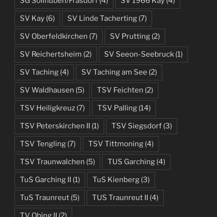
SG Söllhuben/Frasdorf
(4)
SV 1966 Kay
(4)
SV Kay
(6)
SV Linde Tacherting
(7)
SV Oberfeldkirchen
(7)
SV Prutting
(2)
SV Reichertsheim
(2)
SV Seeon-Seebruck
(1)
SV Taching
(4)
SV Taching am See
(2)
SV Waldhausen
(5)
TSV Feichten
(2)
TSV Heiligkreuz
(7)
TSV Palling
(14)
TSV Peterskirchen II
(1)
TSV Siegsdorf
(3)
TSV Tengling
(7)
TSV Tittmoning
(4)
TSV Traunwalchen
(5)
TUS Garching
(4)
TuS Garching II
(1)
TuS Kienberg
(3)
TuS Traunreut
(5)
TUS Traunreut II
(4)
TV Obing II
(2)