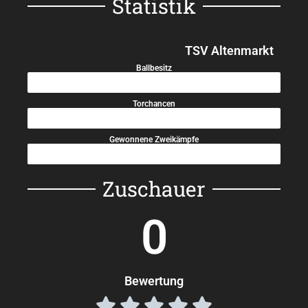
Statistik
TSV Altenmarkt
Ballbesitz
40%
Torchancen
35%
Gewonnene Zweikämpfe
45%
Zuschauer
0
Bewertung




