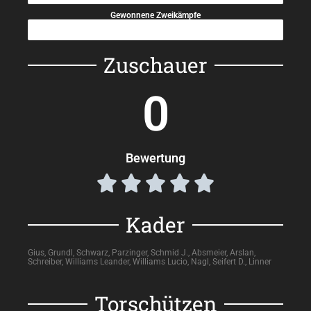
Gewonnene Zweikämpfe
30%
Zuschauer
0
Bewertung





Kader
Gius, Grundl, Schwarz, Parzinger, Schmid J., Absmeier, Arslan,
Schreiber, Williams Leander, Williams Lucio, Nagl, Seifert D., Linner
Torschützen