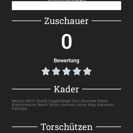
45%
Zuschauer
0
Bewertung





Kader
Bencina, Michl, Grundl, Guggenberger, Gius, Absmaier, Keiner,
Kleinschwärzer, Reisch, Miclos, Hamann, Linner, Nagl, Alghanem,
Parzinger
Torschützen