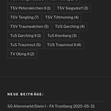
TSV Peterskirchen II
(1)
TSV Siegsdorf
(3)
TSV Tengling
(7)
TSV Tittmoning
(4)
TSV Traunwalchen
(5)
TUS Garching
(4)
TuS Garching II
(1)
TuS Kienberg
(3)
TuS Traunreut
(5)
TUS Traunreut II
(4)
TV Obing II
(2)
NEUE BEITRÄGE:
SG Altenmarkt/Stein I – FA Trostberg 2025-05-31