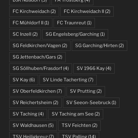
DJK Nußdorf
(3)
FA Trostberg
(4)
FC Kirchweidach
(2)
FC Kirchweidach II
(2)
FC Mühldorf II
(1)
FC Traunreut
(1)
SC Inzell
(2)
SG Engelsberg/Garching
(1)
SG Feldkirchen/Vagen
(2)
SG Garching/Hirten
(2)
SG Jettenbach/Gars
(2)
SG Söllhuben/Frasdorf
(4)
SV 1966 Kay
(4)
SV Kay
(6)
SV Linde Tacherting
(7)
SV Oberfeldkirchen
(7)
SV Prutting
(2)
SV Reichertsheim
(2)
SV Seeon-Seebruck
(1)
SV Taching
(4)
SV Taching am See
(2)
SV Waldhausen
(5)
TSV Feichten
(2)
TSV Heiligkreuz
(7)
TSV Palling
(14)