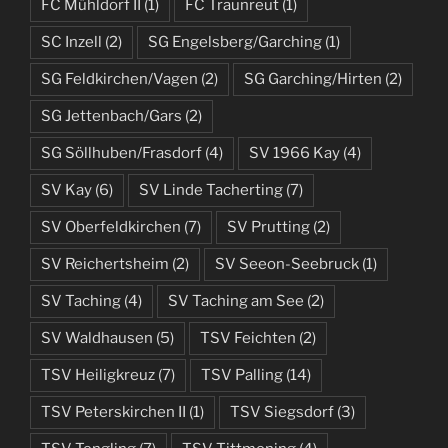
FC Mühldorf II
(1)
FC Traunreut
(1)
SC Inzell
(2)
SG Engelsberg/Garching
(1)
SG Feldkirchen/Vagen
(2)
SG Garching/Hirten
(2)
SG Jettenbach/Gars
(2)
SG Söllhuben/Frasdorf
(4)
SV 1966 Kay
(4)
SV Kay
(6)
SV Linde Tacherting
(7)
SV Oberfeldkirchen
(7)
SV Prutting
(2)
SV Reichertsheim
(2)
SV Seeon-Seebruck
(1)
SV Taching
(4)
SV Taching am See
(2)
SV Waldhausen
(5)
TSV Feichten
(2)
TSV Heiligkreuz
(7)
TSV Palling
(14)
TSV Peterskirchen II
(1)
TSV Siegsdorf
(3)