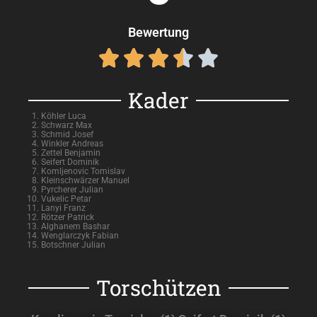
Bewertung





Kader
Köhler Luca
Schwarz Max
Schmid Josef
Winkler Andreas
Zettel Benjamin
Seifert Dominik
Komljenovic Tomislav
Kleinschwärzer Manuel
Pyrcherer Julian
Vukelic Petar
Lanyi Franz
Rötzer Patrick
Alghanem Bashar
Wenglarczyk Fabian
Botschner Julian
Torschützen