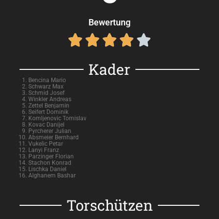
Bewertung





Kader
Bencina Mario
Schwarz Max
Schmid Josef
Winkler Andreas
Zettel Benjamin
Seifert Dominik
Komljenovic Tomislav
Kovac Danijel
Pyrcherer Julian
Absmeier Bernhard
Vukelic Petar
Lanyi Franz
Parzinger Florian
Stachon Konrad
Lischka Daniel
Alghanem Bashar
Torschützen