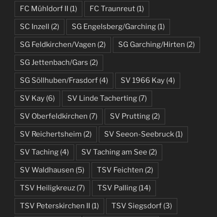
FC Mühldorf II
(1)
FC Traunreut
(1)
SC Inzell
(2)
SG Engelsberg/Garching
(1)
SG Feldkirchen/Vagen
(2)
SG Garching/Hirten
(2)
SG Jettenbach/Gars
(2)
SG Söllhuben/Frasdorf
(4)
SV 1966 Kay
(4)
SV Kay
(6)
SV Linde Tacherting
(7)
SV Oberfeldkirchen
(7)
SV Prutting
(2)
SV Reichertsheim
(2)
SV Seeon-Seebruck
(1)
SV Taching
(4)
SV Taching am See
(2)
SV Waldhausen
(5)
TSV Feichten
(2)
TSV Heiligkreuz
(7)
TSV Palling
(14)
TSV Peterskirchen II
(1)
TSV Siegsdorf
(3)